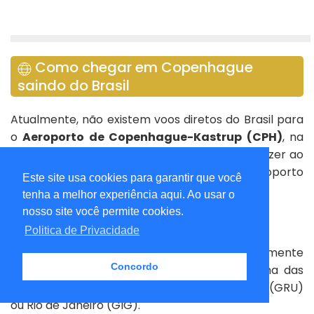
Como chegar em Copenhague
saindo do Brasil
Atualmente, não existem voos diretos do Brasil para
o
Aeroporto de Copenhague-Kastrup (CPH)
, na
Dinamarca. A rota exige, obrigatoriamente, fazer ao
menos uma conexão em algum grande aeroporto
Este site usa cookies para garantir que você
europeu.
tenha a melhor experiência aqui. Ao usar o
nosso site você permite cookies.
As principais rotas e companhias aéreas são:
Politica de Privacidade
Via Alemanha (Lufthansa)
: Conexão geralmente
Concordo
em Frankfurt (FRA) ou Munique (MUC). É uma das
opções mais frequentes saindo de São Paulo (GRU)
ou Rio de Janeiro (GIG).