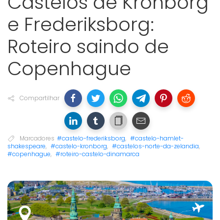
Castelos de Kronborg
e Frederiksborg:
Roteiro saindo de
Copenhague
Compartilhar
Marcadores
#castelo-frederiksborg
,
#castelo-hamlet-
shakespeare
,
#castelo-kronborg
,
#castelos-norte-da-zelandia
,
#copenhague
,
#roteiro-castelo-dinamarca