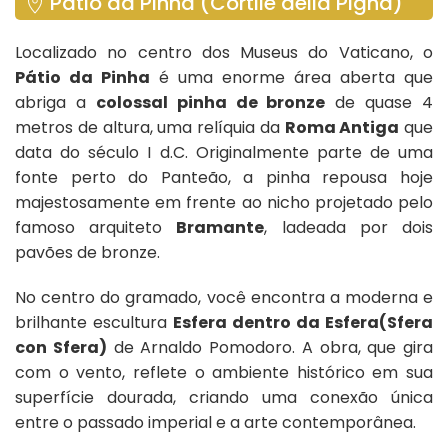
Pátio da Pinha (Cortile della Pigna)
Localizado no centro dos Museus do Vaticano, o
Pátio da Pinha
é uma enorme área aberta que
abriga a
colossal pinha de bronze
de quase 4
metros de altura, uma relíquia da
Roma Antiga
que
data do século I d.C. Originalmente parte de uma
fonte perto do Panteão, a pinha repousa hoje
majestosamente em frente ao nicho projetado pelo
famoso arquiteto
Bramante
, ladeada por dois
pavões de bronze.
No centro do gramado, você encontra a moderna e
brilhante escultura
Esfera dentro da Esfera(Sfera
con Sfera)
de Arnaldo Pomodoro. A obra, que gira
com o vento, reflete o ambiente histórico em sua
superfície dourada, criando uma conexão única
entre o passado imperial e a arte contemporânea.