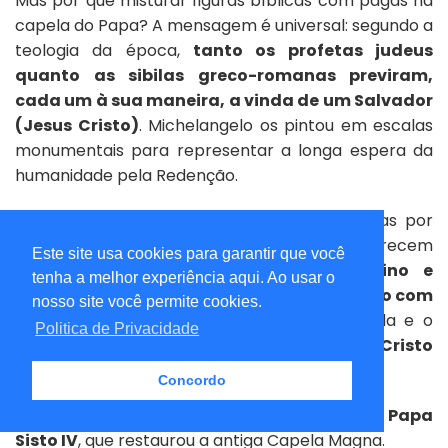
Mas por que misturar figuras bíblicas com pagãs na
capela do Papa? A mensagem é universal: segundo a
teologia da época,
tanto os profetas judeus
quanto as sibilas greco-romanas previram,
cada um à sua maneira, a vinda de um Salvador
(Jesus Cristo)
. Michelangelo os pintou em escalas
monumentais para representar a longa espera da
humanidade pela Redenção.
As paredes laterais da capela foram pintadas por
outros mestres do Renascimento que merecem
Este site usa cookies para garantir que você
atenção, como
Sandro Botticelli, Perugino e
tenha a melhor experiência aqui. Ao usar o
Rosselli
. Eles retrataram o
Velho Testamento com
nosso site você permite cookies.
a vida de Moisés
, nas paredes da esquerda e o
Politica de Privacidade
Novo Testamento com a vida de Jesus Cristo
.nas paredes da direita.
Concordo
A Capela tem o seu nome em homenagem ao
Papa
Sisto IV
, que restaurou a antiga Capela Magna.