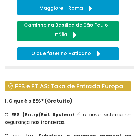
Maggiore - Roma
Caminhe na Basílica de São Paulo -
Itália
O que fazer no Vaticano
EES e ETIAS: Taxa de Entrada Europa
1. O que é o EES? (Gratuito)
O
EES (Entry/Exit System
) é o novo sistema de
segurança nas fronteiras.
O que faz:
Substitui o carimbo manual no