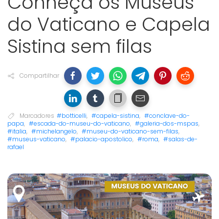
Conheça os Museus
do Vaticano e Capela
Sistina sem filas
Compartilhar
Marcadores
#botticelli
,
#capela-sistina
,
#conclave-do-
papa
,
#escada-do-museu-do-vaticano
,
#galeria-dos-mspas
,
#italia
,
#michelangelo
,
#museu-do-vaticano-sem-filas
,
#museus-vaticano
,
#palacio-apostolico
,
#roma
,
#salas-de-
rafael