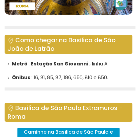
Como chegar na Basílica de São
João de Latrão
Metrô
:
Estação San Giovanni
, linha A.
Ônibus
: 16, 81, 85, 87, 186, 650, 810 e 850.
Basílica de São Paulo Extramuros -
Roma
Caminhe na Basílica de São Paulo e