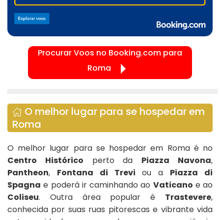
Procurar Voos no Booking.com para
Roma
O melhor lugar para se hospedar em
Roma
O melhor lugar para se hospedar em Roma é no
Centro Histórico
perto da
Piazza Navona
,
Pantheon
,
Fontana di Trevi
ou a
Piazza di
Spagna
e poderá ir caminhando ao
Vaticano
e ao
Coliseu
. Outra área popular é
Trastevere
,
conhecida por suas ruas pitorescas e vibrante vida