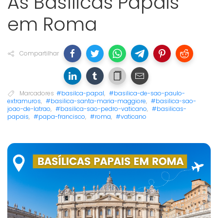
As Basílicas Papais
em Roma
Compartilhar
Marcadores
#basilca-papal
,
#basilica-de-sao-paulo-
extramuros
,
#basilica-santa-maria-maggiore
,
#basilica-sao-
joao-de-latrao
,
#basilica-sao-pedro-vaticano
,
#basilicas-
papais
,
#papa-francisco
,
#roma
,
#vaticano