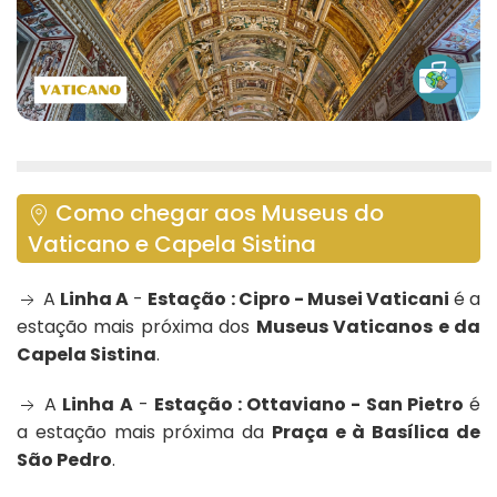
Como chegar aos Museus do
Vaticano e Capela Sistina
A
Linha A
-
Estação : Cipro - Musei Vaticani
é a
estação mais próxima dos
Museus Vaticanos e da
Capela Sistina
.
A
Linha A
-
Estação : Ottaviano - San Pietro
é
a estação mais próxima da
Praça e à Basílica de
São Pedro
.