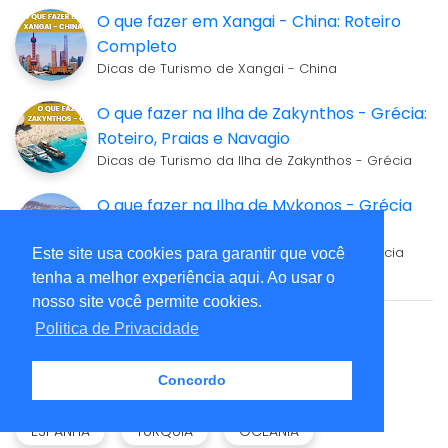
O que fazer em Xangai - China: Roteiro
Completo
Dicas de Turismo de Xangai - China
O que fazer na Ilha de Zakynthos - Grécia:
Roteiro, Praias e Navagio
Dicas de Turismo da Ilha de Zakynthos - Grécia
O que fazer na Ilha de Mykonos - Grécia
Roteiro, Praias e Dicas
Dicas de Turismo da Ilha de Mykonos - Grécia
Este site usa cookies para garantir que você
tenha a melhor experiência aqui. Ao usar o
nosso site você permite cookies.
Politica de Privacidade
Tags
Concordo
CARIBE
FRANÇA
ROMA
BRASIL
ESPANHA
TURQUIA
OCEANIA