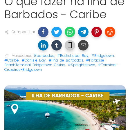
O que fazer na Ilha de
Barbados - Caribe
Compartilhar
Marcadores
#barbados
,
#Bathsheba_Bay
,
#Bridgetown
,
#Caribe
,
#Carlisle-Bay
,
#Ilha-de-Barbados
,
#Paradise-
BeachTerminal-Bridgetown-Cruise
,
#Speightstown
,
#Terminal-
Cruzeiros-Bridgetown