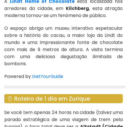
A
Lindt Home of Chocolate
está localizada nos
arredores da cidade, em
Kilchberg
, esta atração
moderna tornou-se um fenômeno de público.
O espaço abriga um museu interativo espetacular
sobre a história do cacau, a maior loja da Lindt do
mundo e uma impressionante fonte de chocolate
com mais de 9 metros de altura. A visita termina
com uma deliciosa degustação ilimitada de
bombons.
Powered by
GetYourGuide
Roteiro de 1 dia em Zurique
Se você tem apenas 24 horas na cidade (talvez uma
parada estratégica de uma viagem de trem pela
Europa), o foco total deve ser a
Altstadt (Cidade