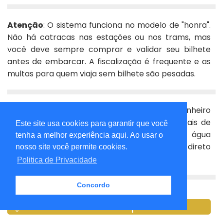
Atenção
: O sistema funciona no modelo de "honra".
Não há catracas nas estações ou nos trams, mas
você deve sempre comprar e validar seu bilhete
antes de embarcar. A fiscalização é frequente e as
multas para quem viaja sem bilhete são pesadas.
Água de Graça e Puríssima
: Não gaste dinheiro
comprando garrafas de água. Zurique tem mais de
Este site usa cookies para garantir que você
1.200 fontes espalhadas pelas ruas com água
tenha a melhor experiência aqui. Ao usar o
potável, fresca e de qualidade termal saindo direto
nosso site você permite cookies.
da torneira.
Politica de Privacidade
Concordo
Gastronomia em Zurique