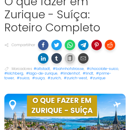
O que fazer em
Zurique - Suíça:
Roteiro Completo
Compartilhar
Marcadores
#altstadt
,
#bahnhofstrasse
,
#chocolate-suico
,
#kilchberg
,
#lago-de-zurique
,
#lindenhof
,
#lindt
,
#prime-
tower
,
#suica
,
#suiça
,
#zurich
,
#zurich-west
,
#zurique