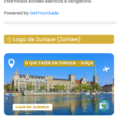
charmosos bondes elétricos é obrigatório.
Powered by
GetYourGuide
Lago de Zurique (Zürisee)