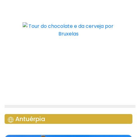
Antuérpia