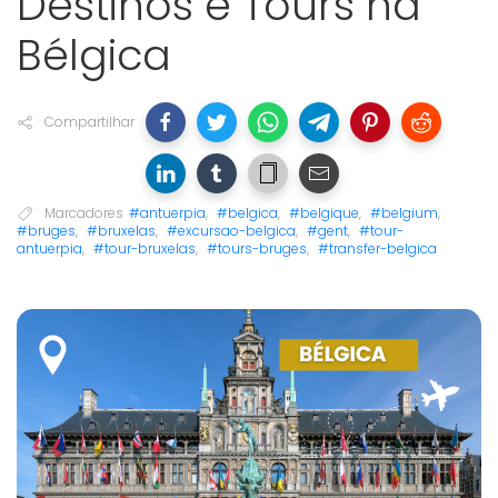
Destinos e Tours na
Bélgica
Compartilhar
Marcadores
#antuerpia
,
#belgica
,
#belgique
,
#belgium
,
#bruges
,
#bruxelas
,
#excursao-belgica
,
#gent
,
#tour-
antuerpia
,
#tour-bruxelas
,
#tours-bruges
,
#transfer-belgica