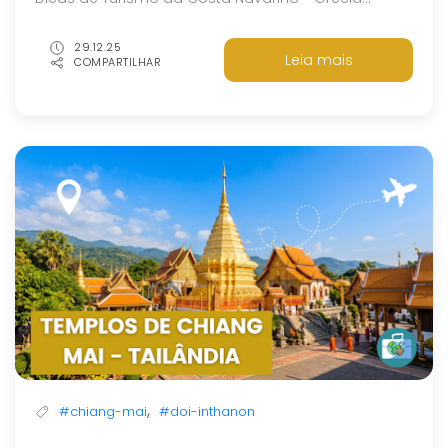
29.12.25
Leia mais
COMPARTILHAR
,
#chiang-mai
#doi-inthanon